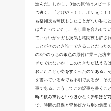
進んだ。しかし、3台の原付はスピー
つ鋭く、「どけやァ！！、ボケぇ！！
も格闘技も球技もしたことがない私に
ば当たっていたし、もし目を合わせて
ていないがケガも病気も格闘技も許さ
ことがそのとき唯一できることだった
の3台のうちの銀色の原付に乗った坊
ぎたではないか！このときただ怯える
おいたことが身をすくったのである。
を書いている今でも不明であるが、そ
事である。こうしてこの記事を書くこ
断の積み重ねというほかなく(5年ほど
で、時間の経過と背格好から別の集団