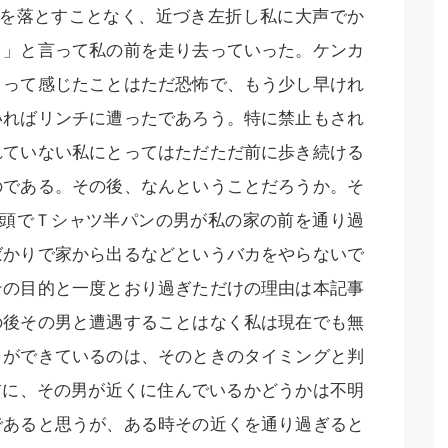
ドを落とすことなく、近づき左折し私に大声でか
！」と言って私の前を走り去っていった。ケンカ
とって感じたことはただ恐怖で、もう少し早けれ
いればリンチに遭ったであろう。特に禁止もされ
れていない私にとってはただただ前に歩き続ける
のである。その後、なんということだろうか。そ
主頭でＴシャツ半パンの男が私の家の前を通り過
ばかりで家から出るなどというバカをやらないで
その目的と一度とおり過ぎただけの理由は本記事
の後その男と遭遇することはなく私は現在でも無
とができているのは、そのときのタイミングと判
前に、その男が近くに住んでいるかどうかは不明
であると思うが、ある時その近くを通り過ぎると