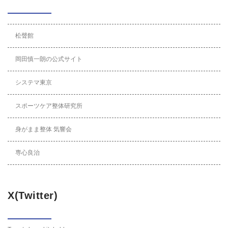
松聲館
岡田慎一朗の公式サイト
システマ東京
スポーツケア整体研究所
身がまま整体 気響会
専心良治
X(Twitter)