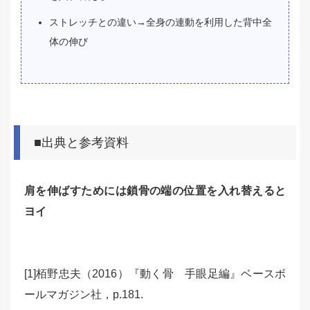
ストレッチとの違い→全身の連動を利用した背中全
体の伸び
■出典と参考資料
肩を伸ばすためには鎖骨の端の位置を入れ替えると
ヨイ
[1]栢野忠夫（2016）『動く骨 手眼足編』ベースボ
ールマガジン社，p.181.