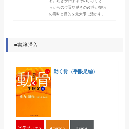
る。動きが始まるその小さなとこ
ろからの位置や動きの改善が技術
の意味と目的を最大限に活かす。
■書籍購入
動く骨（手眼足編）
楽天ブックス
Amazon
Kindle