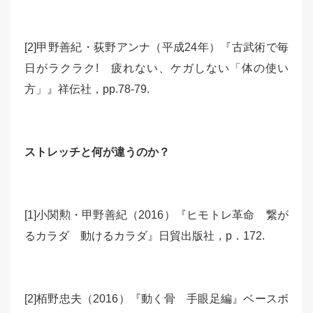
[2]甲野善紀・荻野アンナ（平成24年）『古武術で毎
日がラクラク! 疲れない、ケガしない「体の使い
方」』祥伝社，pp.78-79.
ストレッチと何が違うのか？
[1]小関勲・甲野善紀（2016）『ヒモトレ革命 繋が
るカラダ 動けるカラダ』日貿出版社，p．172.
[2]栢野忠夫（2016）『動く骨 手眼足編』ベースボ