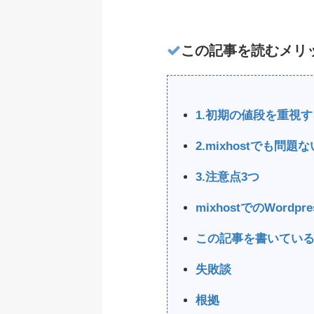
この記事を読むメリ
1.初期の値段を重視する
2.mixhostでも問題
3.注意点3つ
mixhostでのWordp
この記事を書いてい
失敗談
根拠