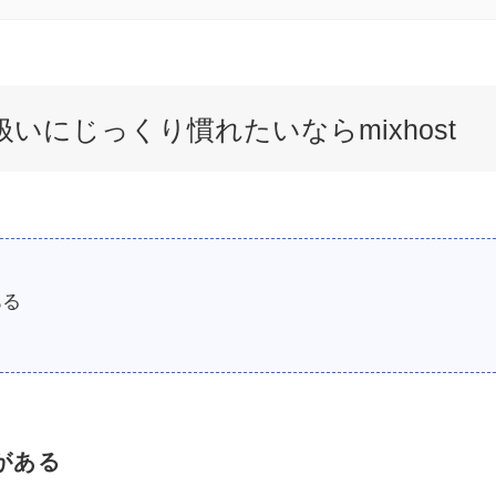
扱いにじっくり慣れたいならmixhost
ある
がある