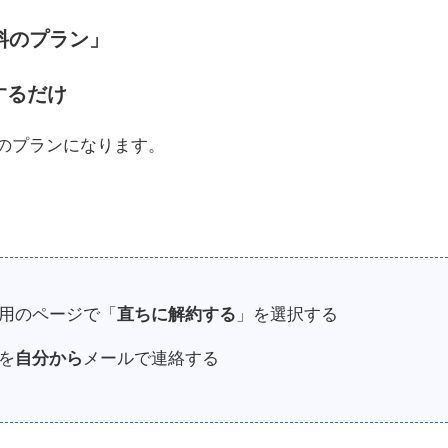
無料のプラン」
するだけ
料のプランになります。
専用のページで「
直ちに解約する
」を選択する
を
自分から
メールで連絡する