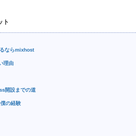
ット
ならmixhost
ない理由
ress開設までの道
る僕の経験