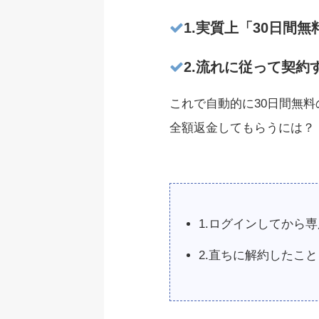
1.実質上「30日間
2.流れに従って契約
これで自動的に30日間無
全額返金してもらうには？
1.ログインしてから
2.直ちに解約したこと